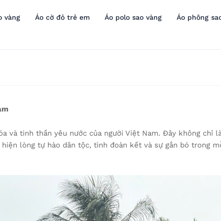
o vàng
Áo cờ đỏ trẻ em
Áo polo sao vàng
Áo phông sa
Nam
a và tinh thần yêu nước của người Việt Nam. Đây không chỉ l
 hiện lòng tự hào dân tộc, tình đoàn kết và sự gắn bó trong m