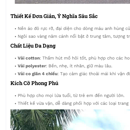
Thiết Kế Đơn Giản, Ý Nghĩa Sâu Sắc
Nền áo đỏ rực rỡ, đại diện cho dòng máu anh hùng củ
Ngôi sao vàng năm cánh nổi bật ở trung tâm, tượng t
Chất Liệu Đa Dạng
Vải cotton
: Thấm hút mồ hôi tốt, phù hợp cho các hoạ
Vải polyester
: Bền, nhẹ, ít nhăn, giữ màu lâu.
Vải co giãn 4 chiều
: Tạo cảm giác thoải mái khi vận đ
Kích Cỡ Phong Phú
Phù hợp cho mọi lứa tuổi, từ trẻ em đến người lớn.
Thiết kế vừa vặn, dễ dàng phối hợp với các loại trang